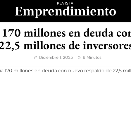
evista Emprendimient
 170 millones en deuda co
22,5 millones de inversore
Diciembre 1, 2025
6 Minutos