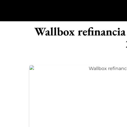
Saltar
al
contenido
R
Wallbox refinancia