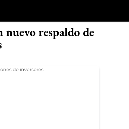
o
n nuevo respaldo de
s