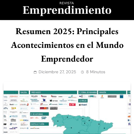
Saltar
al
contenido
Revista
Resumen 2025: Principales
Emprendimiento
Acontecimientos en el Mundo
Emprendedor
Diciembre 27, 2025
8 Minutos