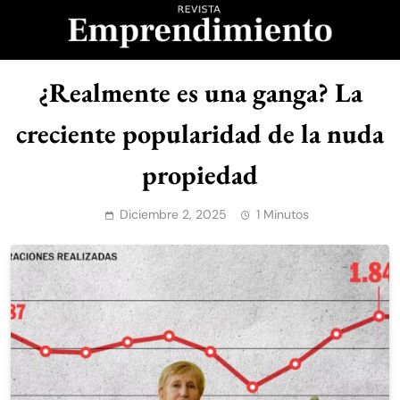
Saltar
al
contenido
Revista
¿Realmente es una ganga? La
Emprendimiento
creciente popularidad de la nuda
propiedad
Diciembre 2, 2025
1 Minutos