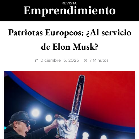
Saltar
al
contenido
Revista
Patriotas Europeos: ¿Al servicio
Emprendimiento
de Elon Musk?
Diciembre 15, 2025
7 Minutos