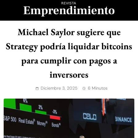
Saltar
al
contenido
Revista
Michael Saylor sugiere que
Emprendimiento
Strategy podría liquidar bitcoins
para cumplir con pagos a
inversores
Diciembre 3, 2025
6 Minutos