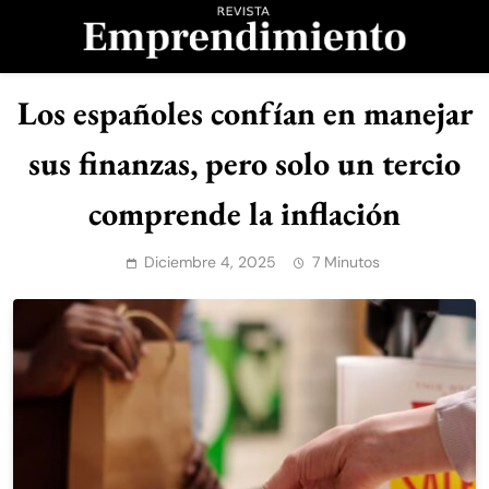
Saltar
al
contenido
Revista
Los españoles confían en manejar
Emprendimiento
sus finanzas, pero solo un tercio
comprende la inflación
Diciembre 4, 2025
7 Minutos