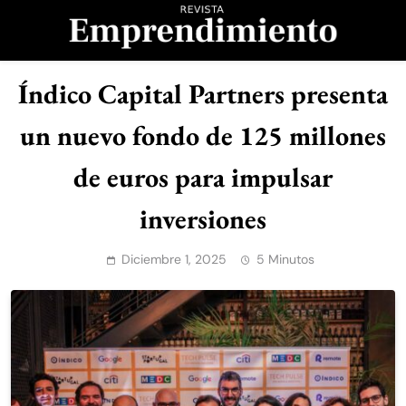
Saltar
al
contenido
Revista
Índico Capital Partners presenta
Emprendimiento
un nuevo fondo de 125 millones
de euros para impulsar
inversiones
Diciembre 1, 2025
5 Minutos