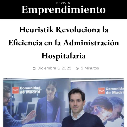
Saltar
al
contenido
Revista
Heuristik Revoluciona la
Emprendimiento
Eficiencia en la Administración
Hospitalaria
Diciembre 3, 2025
5 Minutos