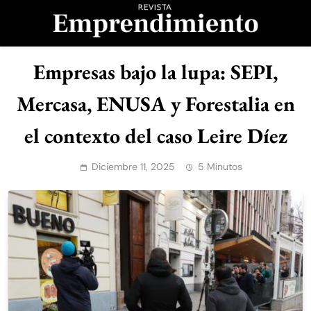
Saltar
al
contenido
Revista
Empresas bajo la lupa: SEPI,
Emprendimiento
Mercasa, ENUSA y Forestalia en
el contexto del caso Leire Díez
Diciembre 11, 2025
5 Minutos