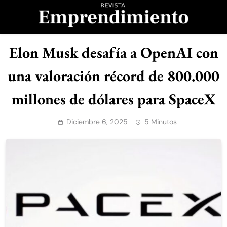
Saltar
al
contenido
Revista
Elon Musk desafía a OpenAI con
Emprendimiento
una valoración récord de 800.000
millones de dólares para SpaceX
Diciembre 6, 2025
5 Minutos