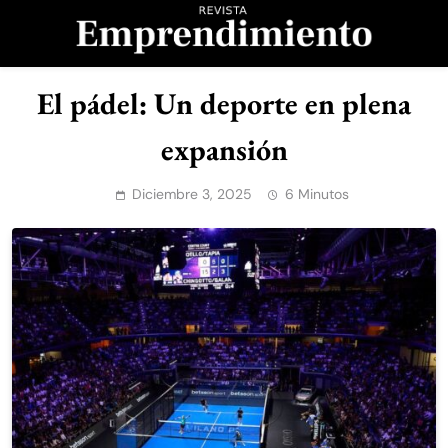
Saltar
al
contenido
Revista
El pádel: Un deporte en plena
Emprendimiento
expansión
Diciembre 3, 2025
6 Minutos