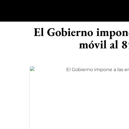
Saltar
al
contenido
R
El Gobierno impone
móvil al 