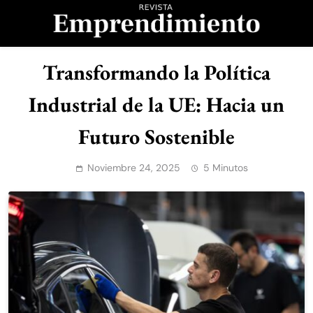
Saltar
al
contenido
Revista
Transformando la Política
Emprendimiento
Industrial de la UE: Hacia un
Futuro Sostenible
Noviembre 24, 2025
5 Minutos