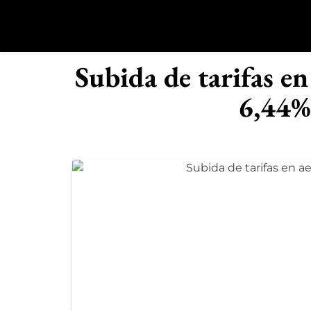
Saltar
al
contenido
R
Subida de tarifas 
6,44% 