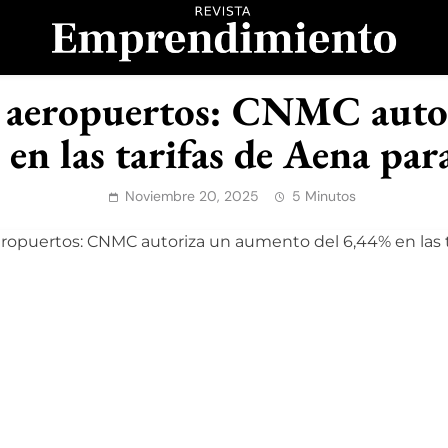
evista Emprendimient
en aeropuertos: CNMC auto
en las tarifas de Aena pa
Noviembre 20, 2025
5 Minutos