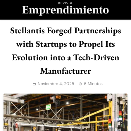
Saltar
al
contenido
Revista
Stellantis Forged Partnerships
Emprendimiento
with Startups to Propel Its
Evolution into a Tech-Driven
Manufacturer
Noviembre 4, 2025
6 Minutos