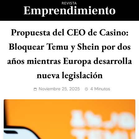
Saltar
al
contenido
Revista
Propuesta del CEO de Casino:
Emprendimiento
Bloquear Temu y Shein por dos
años mientras Europa desarrolla
nueva legislación
Noviembre 25, 2025
4 Minutos