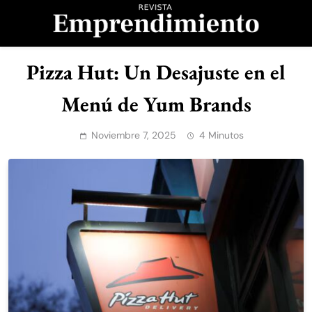
Saltar
al
contenido
Revista
Pizza Hut: Un Desajuste en el
Emprendimiento
Menú de Yum Brands
Noviembre 7, 2025
4 Minutos