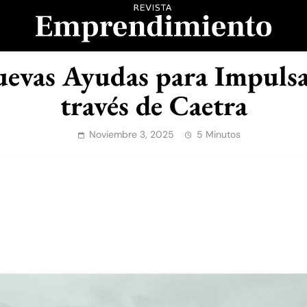
evista Emprendimient
evas Ayudas para Impulsar
través de Caetra
Noviembre 3, 2025
5 Minutos