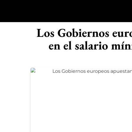
Saltar
al
contenido
R
Los Gobiernos euro
en el salario mí