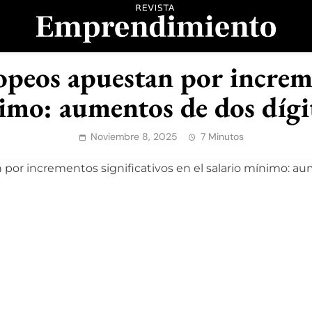
evista Emprendimient
peos apuestan por increme
nimo: aumentos de dos dígi
Noviembre 8, 2025
7 Minutos