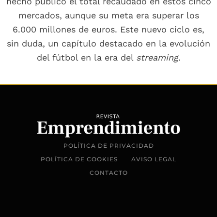
hecho público el total recaudado en estos cinco
mercados, aunque su meta era superar los
6.000 millones de euros. Este nuevo ciclo es,
sin duda, un capítulo destacado en la evolución
del fútbol en la era del
streaming
.
POLÍTICA DE PRIVACIDAD
POLÍTICA DE COOKIES
AVISO LEGAL
CONTACTO