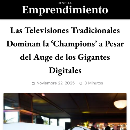
Saltar
al
contenido
Revista
Las Televisiones Tradicionales
Emprendimiento
Dominan la ‘Champions’ a Pesar
del Auge de los Gigantes
Digitales
Noviembre 22, 2025
8 Minutos