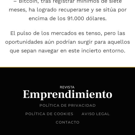
– Bitcoin, tras registrar mínimos de siete
meses, ha logrado recuperarse y se sitúa por
encima de los 91.000 dólares.
El pulso de los mercados es tenso, pero las
oportunidades aún podrían surgir para aquellos
que sepan navegar en este incierto entorno.
POLÍTICA DE PRIVACIDAD
POLÍTICA DE COOKIES
AVISO LEGAL
CONTACTO