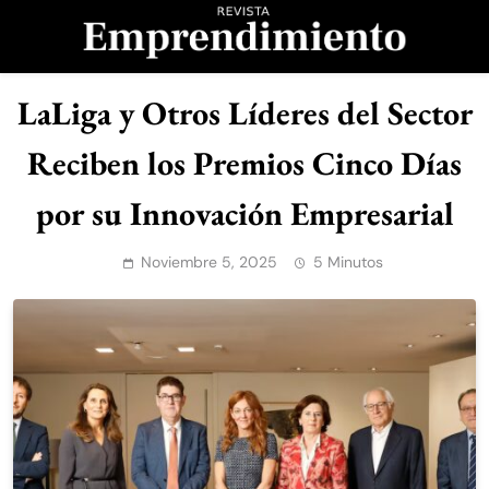
Saltar
al
contenido
Revista
LaLiga y Otros Líderes del Sector
Emprendimiento
Reciben los Premios Cinco Días
por su Innovación Empresarial
Noviembre 5, 2025
5 Minutos