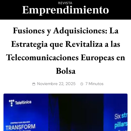
Saltar
al
contenido
Revista
Fusiones y Adquisiciones: La
Emprendimiento
Estrategia que Revitaliza a las
Telecomunicaciones Europeas en
Bolsa
Noviembre 22, 2025
7 Minutos