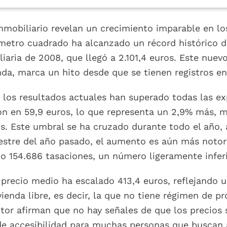
nmobiliario revelan un crecimiento imparable en los 
 metro cuadrado ha alcanzado un récord histórico d
iaria de 2008, que llegó a 2.101,4 euros. Este nuevo
nda, marca un hito desde que se tienen registros en
los resultados actuales han superado todas las exp
ron en 59,9 euros, lo que representa un 2,9% más, 
s. Este umbral se ha cruzado durante todo el año, 
tre del año pasado, el aumento es aún más notorio:
do 154.686 tasaciones, un número ligeramente inferi
l precio medio ha escalado 413,4 euros, reflejando
ienda libre, es decir, la que no tiene régimen de pr
ector afirman que no hay señales de que los precios
e accesibilidad para muchas personas que buscan a