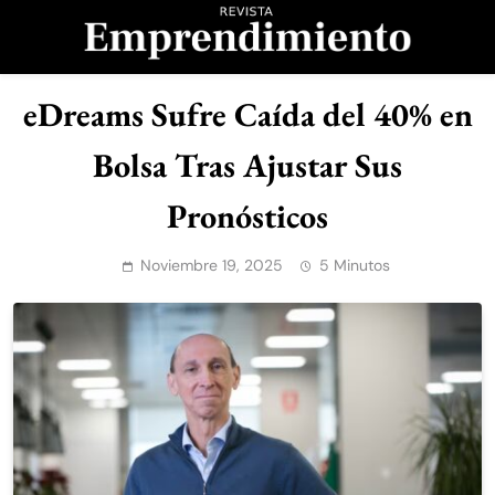
Saltar
al
contenido
Revista
eDreams Sufre Caída del 40% en
Emprendimiento
Bolsa Tras Ajustar Sus
Pronósticos
Noviembre 19, 2025
5 Minutos