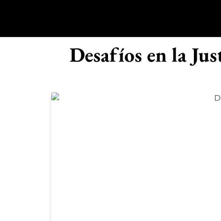
Saltar
al
contenido
R
Desafíos en la Ju