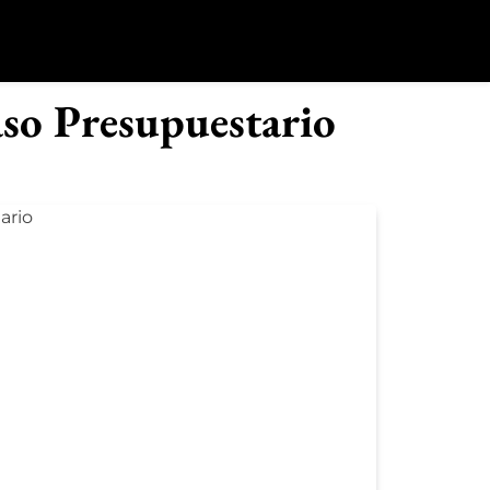
o
aso Presupuestario