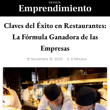
Saltar
al
contenido
Revista
Claves del Éxito en Restaurantes:
Emprendimiento
La Fórmula Ganadora de las
Empresas
Noviembre 19, 2025
6 Minutos