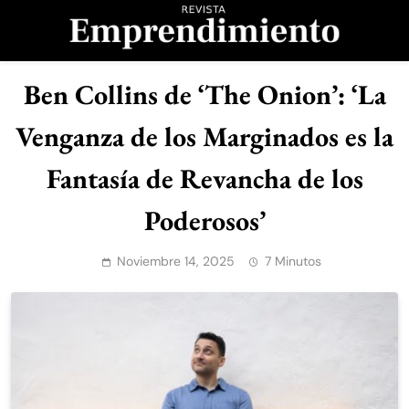
Saltar
al
contenido
Revista
Ben Collins de ‘The Onion’: ‘La
Emprendimiento
Venganza de los Marginados es la
Fantasía de Revancha de los
Poderosos’
Noviembre 14, 2025
7 Minutos