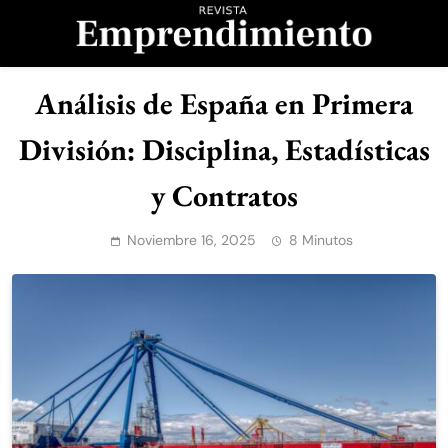
Saltar
al
contenido
Revista
Análisis de España en Primera
Emprendimiento
División: Disciplina, Estadísticas
y Contratos
Noviembre 16, 2025
8 Minutos