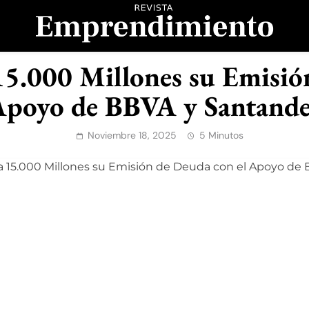
evista Emprendimient
5.000 Millones su Emisió
poyo de BBVA y Santand
Noviembre 18, 2025
5 Minutos