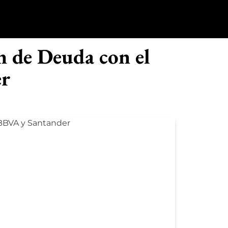
o
n de Deuda con el
er