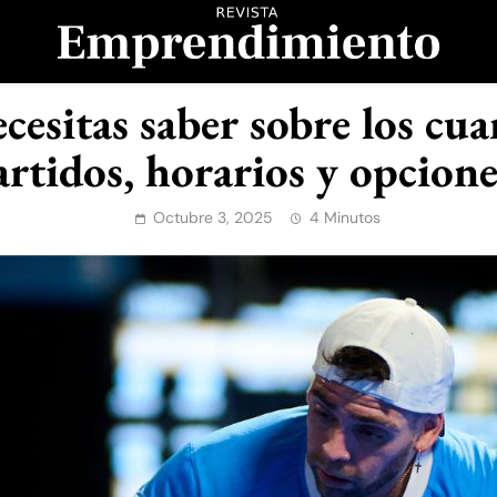
evista Emprendimient
cesitas saber sobre los cuar
rtidos, horarios y opcione
Octubre 3, 2025
4 Minutos