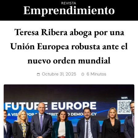
Saltar
al
contenido
Revista
Teresa Ribera aboga por una
Emprendimiento
Unión Europea robusta ante el
nuevo orden mundial
Octubre 31, 2025
6 Minutos