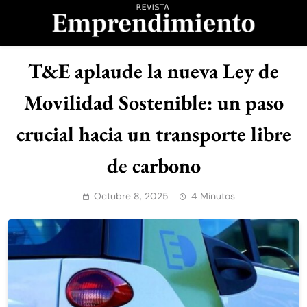
Saltar
al
contenido
Revista
T&E aplaude la nueva Ley de
Emprendimiento
Movilidad Sostenible: un paso
crucial hacia un transporte libre
de carbono
Octubre 8, 2025
4 Minutos