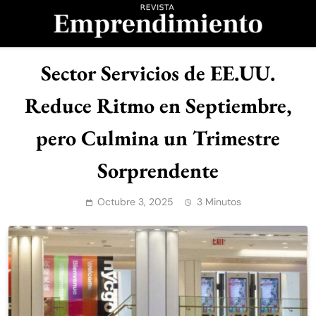
Saltar
al
contenido
Revista
Sector Servicios de EE.UU.
Emprendimiento
Reduce Ritmo en Septiembre,
pero Culmina un Trimestre
Sorprendente
Octubre 3, 2025
3 Minutos