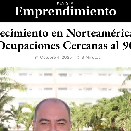
evista Emprendimient
ecimiento en Norteamérica
Ocupaciones Cercanas al 
Octubre 4, 2025
8 Minutos