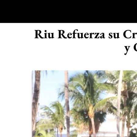
Saltar
al
contenido
R
Riu Refuerza su Cr
y 