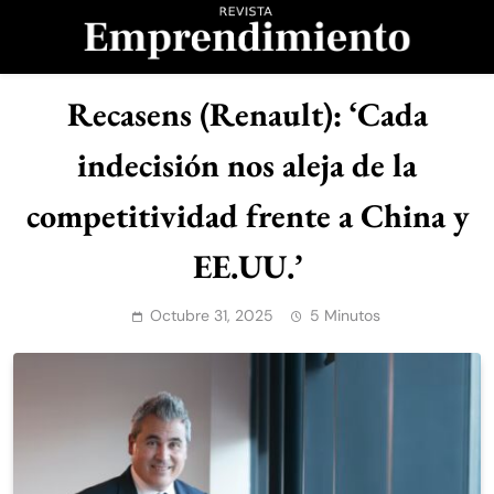
Saltar
al
contenido
Revista
Recasens (Renault): ‘Cada
Emprendimiento
indecisión nos aleja de la
competitividad frente a China y
EE.UU.’
Octubre 31, 2025
5 Minutos