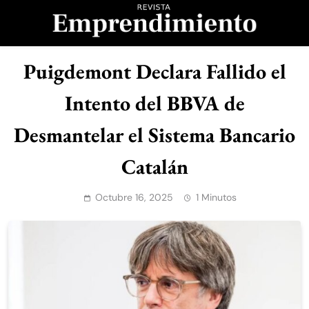
Saltar
al
contenido
Revista
Puigdemont Declara Fallido el
Emprendimiento
Intento del BBVA de
Desmantelar el Sistema Bancario
Catalán
Octubre 16, 2025
1 Minutos