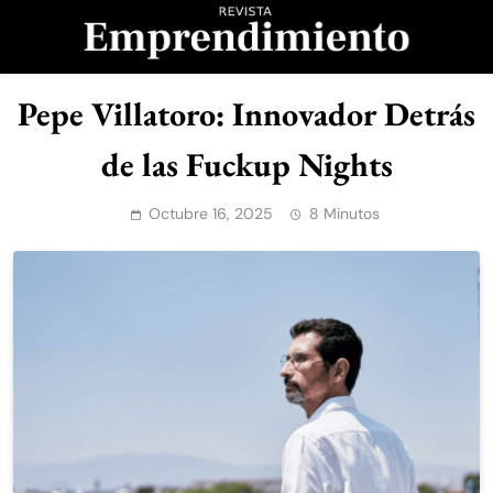
Saltar
al
contenido
Revista
Pepe Villatoro: Innovador Detrás
Emprendimiento
de las Fuckup Nights
Octubre 16, 2025
8 Minutos