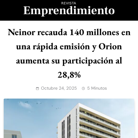
Saltar
al
contenido
Revista
Neinor recauda 140 millones en
Emprendimiento
una rápida emisión y Orion
aumenta su participación al
28,8%
Octubre 24, 2025
5 Minutos