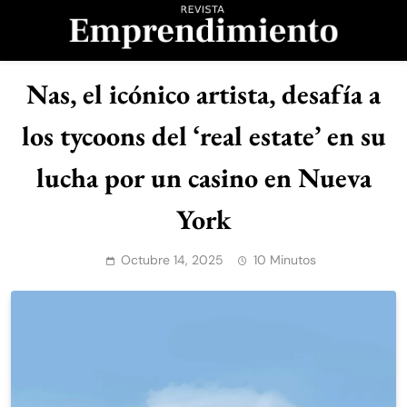
Saltar
al
contenido
Revista
Nas, el icónico artista, desafía a
Emprendimiento
los tycoons del ‘real estate’ en su
lucha por un casino en Nueva
York
Octubre 14, 2025
10 Minutos