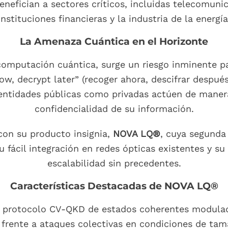
nefician a sectores críticos, incluidas telecomuni
instituciones financieras y la industria de la energía
La Amenaza Cuántica en el Horizonte
computación cuántica, surge un riesgo inminente pa
w, decrypt later” (recoger ahora, descifrar despué
o entidades públicas como privadas actúen de manera
confidencialidad de su información.
con su producto insignia,
NOVA LQ®
, cuya segunda
 fácil integración en redes ópticas existentes y su
escalabilidad sin precedentes.
Características Destacadas de NOVA LQ®
 el protocolo CV-QKD de estados coherentes modula
 frente a ataques colectivas en condiciones de tama