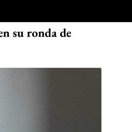
o
en su ronda de