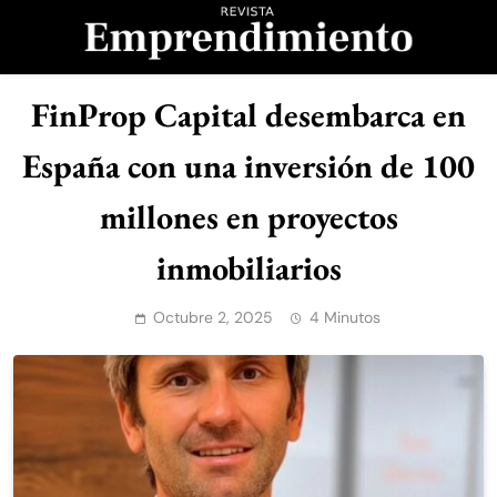
Saltar
al
contenido
Revista
FinProp Capital desembarca en
Emprendimiento
España con una inversión de 100
millones en proyectos
inmobiliarios
Octubre 2, 2025
4 Minutos