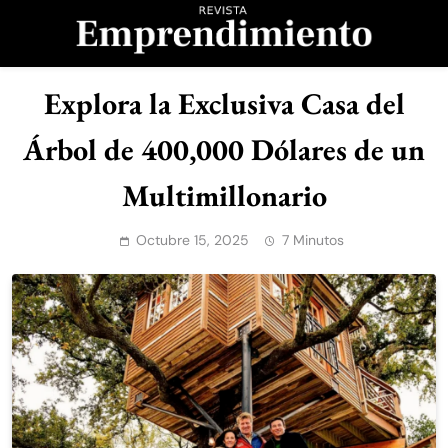
Saltar
al
contenido
Revista
Explora la Exclusiva Casa del
Emprendimiento
Árbol de 400,000 Dólares de un
Multimillonario
Octubre 15, 2025
7 Minutos