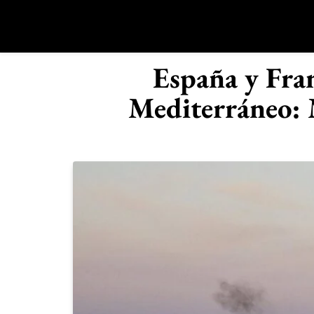
Saltar
al
contenido
R
España y Fran
Mediterráneo: 