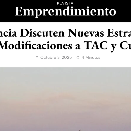
evista Emprendimient
cia Discuten Nuevas Estra
Modificaciones a TAC y C
Octubre 3, 2025
4 Minutos