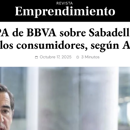
evista Emprendimient
PA de BBVA sobre Sabadell:
 los consumidores, según A
Octubre 17, 2025
3 Minutos