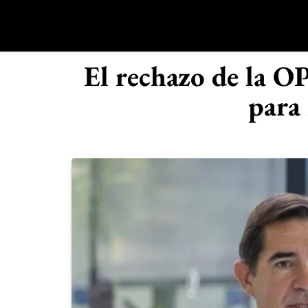
Saltar
al
contenido
R
El rechazo de la O
para