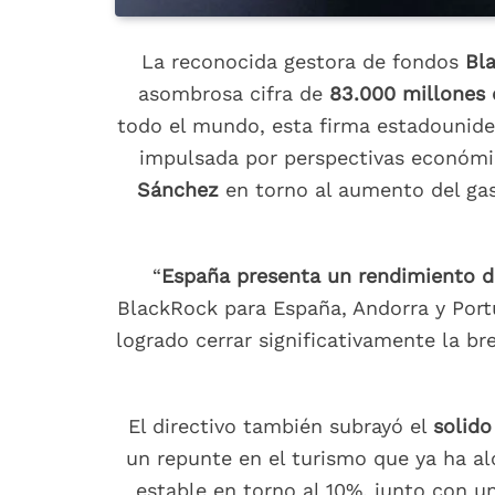
La reconocida gestora de fondos
Bl
asombrosa cifra de
83.000 millones 
todo el mundo, esta firma estadounide
impulsada por perspectivas económica
Sánchez
en torno al aumento del gas
“
España presenta un rendimiento di
BlackRock para España, Andorra y Portu
logrado cerrar significativamente la b
El directivo también subrayó el
solid
un repunte en el turismo que ya ha a
estable en torno al 10%, junto con u