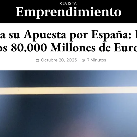
evista Emprendimient
su Apuesta por España: 
os 80.000 Millones de Eur
Octubre 20, 2025
7 Minutos