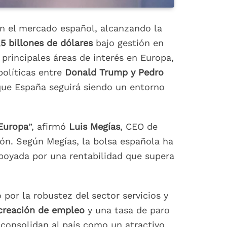
en el mercado español, alcanzando la
,5 billones de dólares
bajo gestión en
rincipales áreas de interés en Europa,
políticas entre
Donald Trump y Pedro
que España seguirá siendo un entorno
 Europa
”, afirmó
Luis Megías
, CEO de
ión. Según Megías, la bolsa española ha
apoyada por una rentabilidad que supera
o por la robustez del sector servicios y
creación de empleo
y una tasa de paro
 consolidan al país como un atractivo