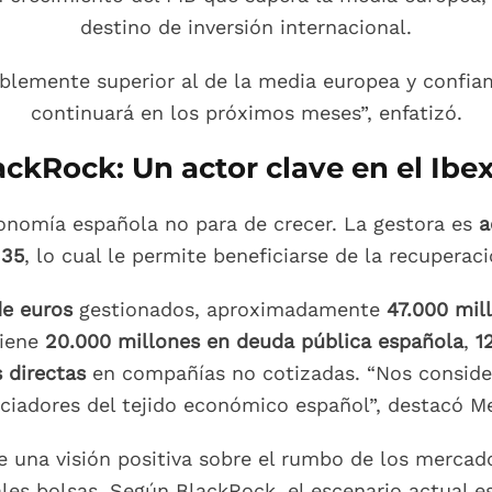
destino de inversión internacional.
blemente superior al de la media europea y confia
continuará en los próximos meses”, enfatizó.
ackRock: Un actor clave en el Ibex
conomía española no para de crecer. La gestora es
a
 35
, lo cual le permite beneficiarse de la recuperac
de euros
gestionados, aproximadamente
47.000 mil
tiene
20.000 millones en deuda pública española
,
1
 directas
en compañías no cotizadas. “Nos conside
nciadores del tejido económico español”, destacó Me
 una visión positiva sobre el rumbo de los mercado
pales bolsas. Según BlackRock, el escenario actual