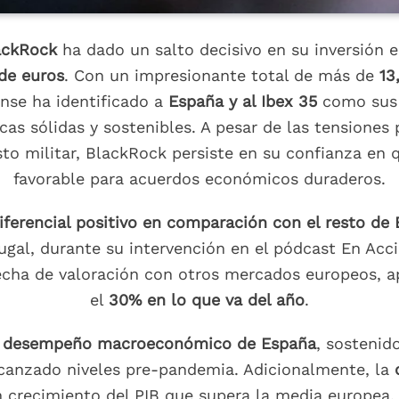
ackRock
ha dado un salto decisivo en su inversión 
de euros
. Con un impresionante total de más de
13
nse ha identificado a
España y al Ibex 35
como sus p
s sólidas y sostenibles. A pesar de las tensiones 
to militar, BlackRock persiste en su confianza en 
favorable para acuerdos económicos duraderos.
ferencial positivo en comparación con el resto de
gal, durante su intervención en el pódcast En Acc
recha de valoración con otros mercados europeos, 
el
30% en lo que va del año
.
o desempeño macroeconómico de España
, sostenid
lcanzado niveles pre-pandemia. Adicionalmente, la
n crecimiento del PIB que supera la media europea,