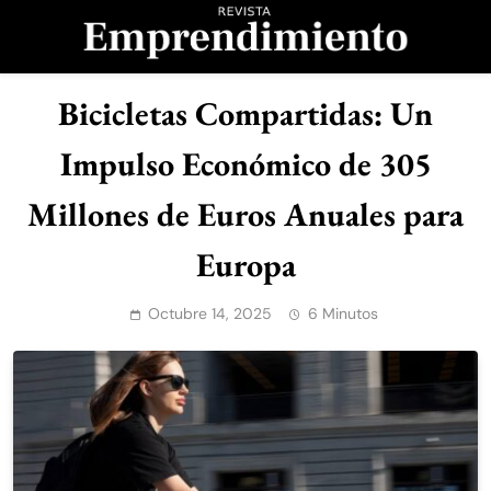
Saltar
al
contenido
Revista
Bicicletas Compartidas: Un
Emprendimiento
Impulso Económico de 305
Millones de Euros Anuales para
Europa
Octubre 14, 2025
6 Minutos