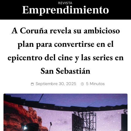
Saltar
al
contenido
Revista
A Coruña revela su ambicioso
Emprendimiento
plan para convertirse en el
epicentro del cine y las series en
San Sebastián
Septiembre 30, 2025
5 Minutos