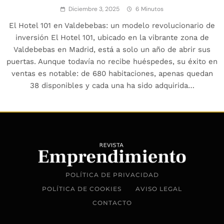
Diciembre 3, 2025
6 Minutos
El Hotel 101 en Valdebebas: un modelo revolucionario de
inversión El Hotel 101, ubicado en la vibrante zona de
Valdebebas en Madrid, está a solo un año de abrir sus
puertas. Aunque todavía no recibe huéspedes, su éxito en
ventas es notable: de 680 habitaciones, apenas quedan
38 disponibles y cada una ha sido adquirida…
POLÍTICA DE PRIVACIDAD
POLÍTICA DE COOKIES
AVISO LEGAL
CONTACTO