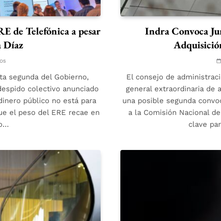
RE de Telefónica a pesar
Indra Convoca Jun
a Díaz
Adquisició
os
nta segunda del Gobierno,
El consejo de administraci
despido colectivo anunciado
general extraordinaria de 
dinero público no está para
una posible segunda convoc
ue el peso del ERE recae en
a la Comisión Nacional d
mo…
clave pa